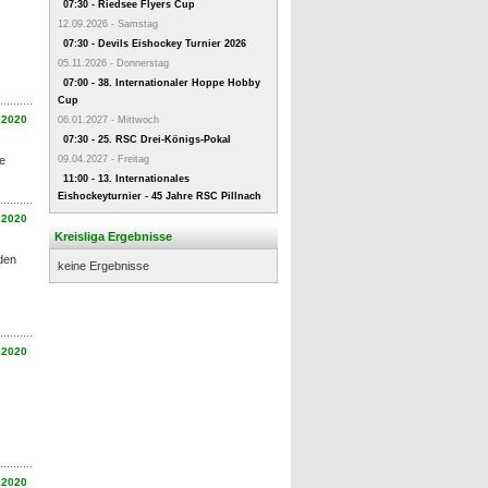
07:30 - Riedsee Flyers Cup
12.09.2026 - Samstag
07:30 - Devils Eishockey Turnier 2026
05.11.2026 - Donnerstag
07:00 - 38. Internationaler Hoppe Hobby
Cup
.2020
06.01.2027 - Mittwoch
07:30 - 25. RSC Drei-Königs-Pokal
ie
09.04.2027 - Freitag
11:00 - 13. Internationales
Eishockeyturnier - 45 Jahre RSC Pillnach
.2020
Kreisliga Ergebnisse
 den
keine Ergebnisse
.2020
.2020