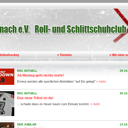
 Inlinehockey
» Termine
» Wir über 
RSC AKTUELL
29.10
Ab Montag geht nichts mehr!
Erneut werden alle sportlichen Aktivitäten "auf Eis gelegt"
» mehr
RSC AKTUELL
30.10
Das neue Trikot ist da!
... schade dass es heuer kaum zum Einsatz kommt.
» mehr
DER JUBILAR
13.10