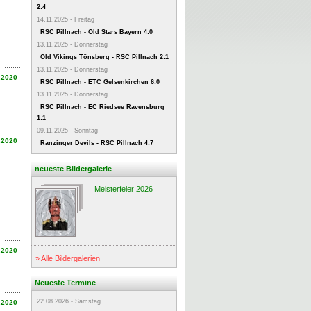
2:4
14.11.2025 - Freitag
RSC Pillnach - Old Stars Bayern 4:0
13.11.2025 - Donnerstag
Old Vikings Tönsberg - RSC Pillnach 2:1
13.11.2025 - Donnerstag
.2020
RSC Pillnach - ETC Gelsenkirchen 6:0
13.11.2025 - Donnerstag
RSC Pillnach - EC Riedsee Ravensburg
1:1
09.11.2025 - Sonntag
.2020
Ranzinger Devils - RSC Pillnach 4:7
neueste Bildergalerie
Meisterfeier 2026
.2020
» Alle Bildergalerien
Neueste Termine
22.08.2026 - Samstag
.2020