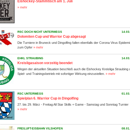
Eishockey-Stammtisch am 1. Juli
» mehr
RSC DOCH NICHT UNTERWEGS
14.03
Dolomiten Cup und Warrior Cup abgesagt
Die Turniere in Bruneck und Dingolfing fallen ebenfalls der Corona Virus Epidem
zum Opfer
» mehr
EHKL STRAUBING
14.03
Kreisligasaison vorzeitig beendet
Wegen der aktuellen Situation beschloß auch die Eishockey Kreisliga Straubing
Spiel- und Trainingsbetrieb mit sofortiger Wirkung einzustellen.
» mehr
RSC UNTERWEGS
01.03
Spielplan 6. Warrior Cup in Dingolfing
27. bis 29. März - Freitag All Star Skills + Game - Samstag und Sonntag Turnier
» mehr
FREILUFT-EISBAHN VILSHOFEN
08.01