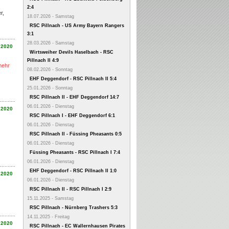
2:4
r,
18.07.2026 - Samstag
RSC Pillnach - US Army Bayern Rangers
3:1
28.03.2026 - Samstag
.2020
Wirtsweiher Devils Haselbach - RSC
Pillnach II 4:9
mehr
08.02.2026 - Sonntag
EHF Deggendorf - RSC Pillnach II 5:4
25.01.2026 - Sonntag
RSC Pillnach II - EHF Deggendorf 14:7
06.01.2026 - Dienstag
.2020
RSC Pillnach I - EHF Deggendorf 6:1
06.01.2026 - Dienstag
RSC Pillnach II - Füssing Pheasants 0:5
06.01.2026 - Dienstag
Füssing Pheasants - RSC Pillnach I 7:4
06.01.2026 - Dienstag
EHF Deggendorf - RSC Pillnach II 1:0
.2020
06.01.2026 - Dienstag
RSC Pillnach II - RSC Pillnach I 2:9
15.11.2025 - Samstag
RSC Pillnach - Nürnberg Trashers 5:3
14.11.2025 - Freitag
.2020
RSC Pillnach - EC Wallernhausen Pirates