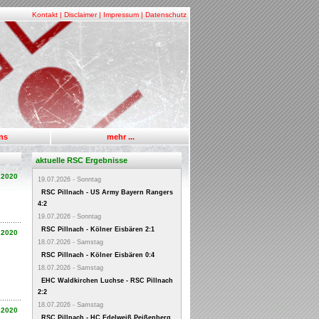
Kontakt
|
Disclaimer
|
Impressum
|
Datenschutz
uns
mehr ...
aktuelle RSC Ergebnisse
.2020
19.07.2026 - Sonntag
RSC Pillnach - US Army Bayern Rangers
4:2
19.07.2026 - Sonntag
RSC Pillnach - Kölner Eisbären 2:1
.2020
18.07.2026 - Samstag
RSC Pillnach - Kölner Eisbären 0:4
18.07.2026 - Samstag
EHC Waldkirchen Luchse - RSC Pillnach
2:2
18.07.2026 - Samstag
.2020
RSC Pillnach - HC Edelweiß Peißenberg