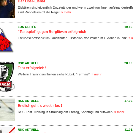
Der Ober-Eisbär!
Eisbären sind eigentlich Einzelgänger und wenn zwei von ihnen aufeinandertreffe
sind Rangeleien oft die Regel.
» mehr
LOS GEHT´S
10.10
"Testspiel" gegen Berglöwen erfolgreich
Freundschaftsspiel im Landshuter Eisstadion, wie immer im Oktober, in Pink.
» 
RSC AKTUELL
28.09
Test erfolgreich !
Weitere Trainingseinheiten siehe Rubrik "Termine".
» mehr
RSC AKTUELL
17.09
Endlich geht´s wieder los !
RSC-Test-Training in Straubing am Freitag, Sonntag und Mittwoch.
» mehr
RSC AKTUELL
31.08