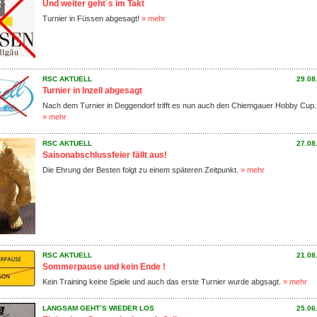
Und weiter geht´s im Takt
Turnier in Füssen abgesagt!
» mehr
RSC AKTUELL
29.08
Turnier in Inzell abgesagt
Nach dem Turnier in Deggendorf trifft es nun auch den Chiemgauer Hobby Cup.
» mehr
RSC AKTUELL
27.08
Saisonabschlussfeier fällt aus!
Die Ehrung der Besten folgt zu einem späteren Zeitpunkt.
» mehr
RSC AKTUELL
21.08
Sommerpause und kein Ende !
Kein Training keine Spiele und auch das erste Turnier wurde abgsagt.
» mehr
LANGSAM GEHT´S WIEDER LOS
25.06