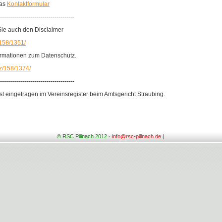
das
Kontaktformular
-------------------------------------
 Sie auch den Disclaimer
/158/1351/
ormationen zum Datenschutz.
z/158/1374/
-------------------------------------
ist eingetragen im Vereinsregister beim Amtsgericht Straubing.
© RSC Pillnach 2012 ·
info@rsc-pillnach.de
|