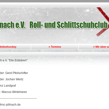
 Inlinehockey
» Termine
» Wir über 
h e.V. "Die Eisbären"
der: Gerd Pfeilschifter
nder: Jochen Wertz
anz Landgraf
er: Marcus Winklmeier
--------------------------------------
@rsc-pillnach.de