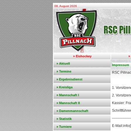
08. August 2026
» Eishockey
»
» Aktuell
Impressum
» Termine
RSC Pillnac
» Ergebnisdienst
» Kreisliga
1. Vorsitzen
» Mannschaft I
2. Vorsitze
Kassier: Fr
» Mannschaft II
Schriftführ
» Damenmannschaft
----------------
» Statistik
E-Mail:info
» Turniere