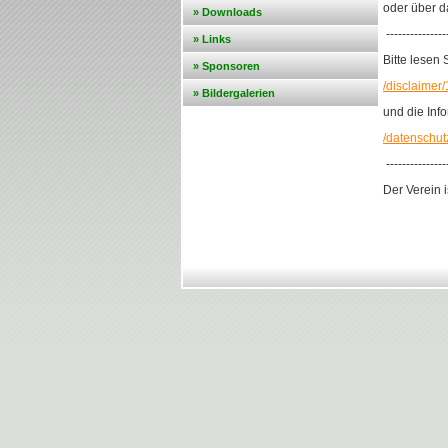
oder über 
» Downloads
----------------
» Links
Bitte lesen
» Sponsoren
/disclaimer
» Bildergalerien
und die Inf
/datenschut
----------------
Der Verein 