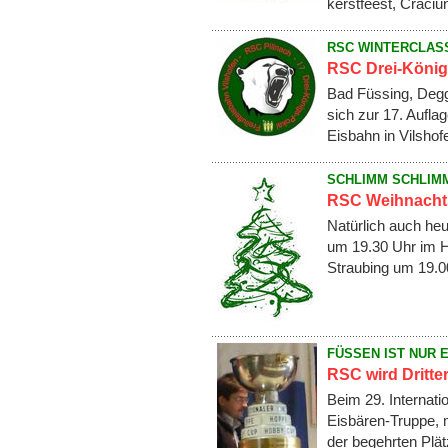
kerstfeest, Craciun
RSC WINTERCLAS
RSC Drei-Königs
Bad Füssing, Degg
sich zur 17. Auflag
Eisbahn in Vilshof
SCHLIMM SCHLIMM
RSC Weihnachts
Natürlich auch heu
um 19.30 Uhr im H
Straubing um 19.
FÜSSEN IST NUR 
RSC wird Dritte
Beim 29. Internat
Eisbären-Truppe, m
der begehrten Plä