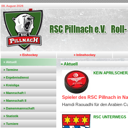
09. August 2026
» Eishockey
» Inlinehockey
» Aktuell
» Aktuell
» Termine
KEIN APRILSCHER
» Ergebnisdienst
» Kreisliga
» Mannschaft I
Spieler des RSC Pillnach in N
» Mannschaft II
Hamdi Raouadhi für den Arabien Cu
» Damenmannschaft
» Statistik
RSC UNTERWEGS
» Turniere