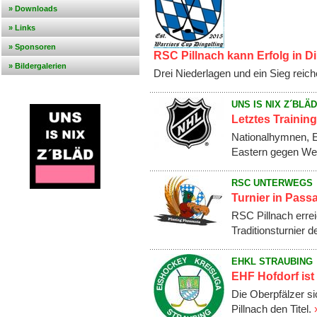
» Downloads
» Links
» Sponsoren
RSC Pillnach kann Erfolg in D
» Bildergalerien
Drei Niederlagen und ein Sieg reich
UNS IS NIX Z´BLÄD
Letztes Trainin
Nationalhymnen, E
Eastern gegen Wes
RSC UNTERWEGS
Turnier in Passa
RSC Pillnach errei
Traditionsturnier 
EHKL STRAUBING
EHF Hofdorf ist
Die Oberpfälzer s
Pillnach den Titel.