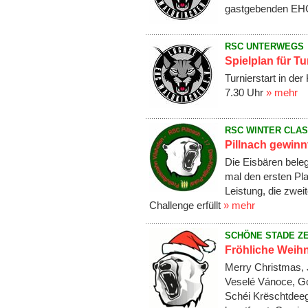
gastgebenden EHC
RSC UNTERWEGS
Spielplan für Tu
Turnierstart in de
7.30 Uhr
» mehr
RSC WINTER CLAS
Pillnach gewinnt
Die Eisbären bele
mal den ersten Pla
Leistung, die zwe
Challenge erfüllt
» mehr
SCHÖNE STADE ZE
Fröhliche Weihn
Merry Christmas, 
Veselé Vánoce, Go
Schéi Krëschtdeeg,