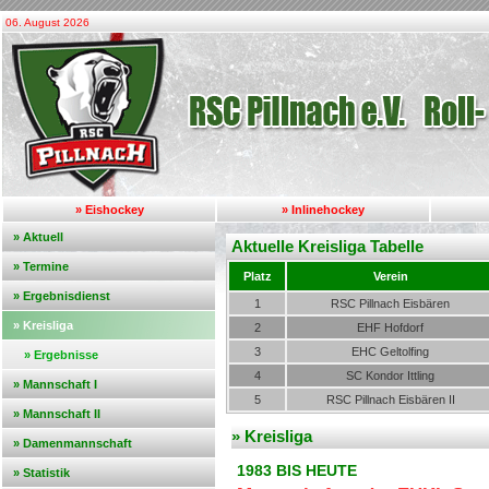
06. August 2026
» Eishockey
» Inlinehockey
» Aktuell
Aktuelle Kreisliga Tabelle
» Termine
Platz
Verein
» Ergebnisdienst
1
RSC Pillnach Eisbären
» Kreisliga
2
EHF Hofdorf
3
EHC Geltolfing
» Ergebnisse
4
SC Kondor Ittling
» Mannschaft I
5
RSC Pillnach Eisbären II
» Mannschaft II
» Kreisliga
» Damenmannschaft
1983 BIS HEUTE
» Statistik