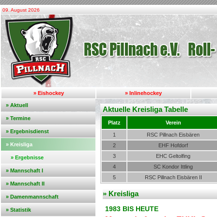
09. August 2026
» Eishockey
» Inlinehockey
» Aktuell
Aktuelle Kreisliga Tabelle
» Termine
Platz
Verein
» Ergebnisdienst
1
RSC Pillnach Eisbären
» Kreisliga
2
EHF Hofdorf
3
EHC Geltolfing
» Ergebnisse
4
SC Kondor Ittling
» Mannschaft I
5
RSC Pillnach Eisbären II
» Mannschaft II
» Kreisliga
» Damenmannschaft
1983 BIS HEUTE
» Statistik