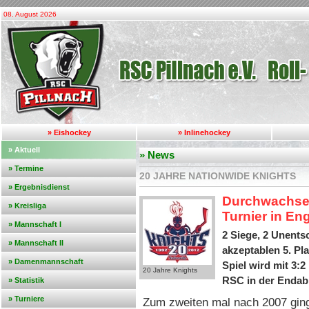
08. August 2026
» Eishockey
» Inlinehockey
» Aktuell
» News
» Termine
20 JAHRE NATIONWIDE KNIGHTS
» Ergebnisdienst
Durchwachsen
» Kreisliga
Turnier in En
» Mannschaft I
2 Siege, 2 Unents
» Mannschaft II
akzeptablen 5. Pl
» Damenmannschaft
Spiel wird mit 3:2
20 Jahre Knights
RSC in der Endabr
» Statistik
» Turniere
Zum zweiten mal nach 2007 gi