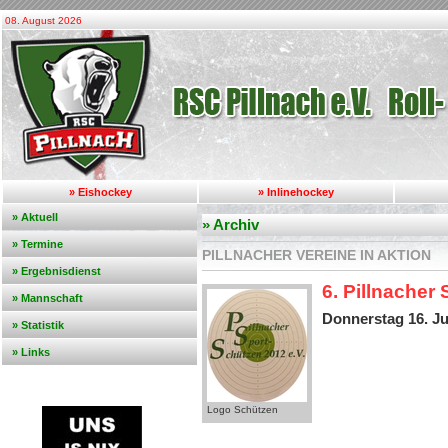
08. August 2026
» Eishockey
» Inlinehockey
» Aktuell
» Archiv
» Termine
PILLNACHER VEREINE IN AKTION
» Ergebnisdienst
6. Pillnacher
» Mannschaft
Donnerstag 16. Ju
» Statistik
» Links
Logo Schützen