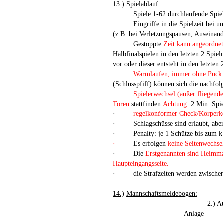
13.)
Spielablauf:
·
Spiele 1-62 durchlaufende Spiel
·
Eingriffe in die Spielzeit bei
(z.B. bei Verletzungspausen, Auseinand
·
Gestoppte
Zeit kann angeordne
Halbfinalspielen in den letzten 2 Spie
vor oder dieser entsteht in den letzten
·
Warmlaufen, immer ohne Puck
(Schlusspfiff) können sich die nachf
·
Spielerwechsel (außer fliegend
Toren
stattfinden
Achtung
: 2 Min. Spi
·
regelkonformer Check/Körperk
·
Schlagschüsse sind erlaubt, abe
·
Penalty: je 1 Schütze bis zum k
·
Es erfolgen
keine Seitenwechse
·
Die
Erstgenannten sind Heimm
Haupteingangsseite.
·
die Strafzeiten werden zwische
14.)
Mannschaftsmeldebogen:
2.) 
Anlage