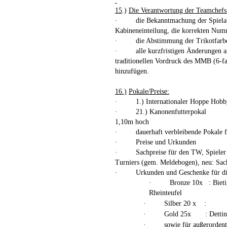
15
.)
Die Verantwortung der
Teamchefs
·
die Bekanntmachung der Spielab
Kabineneinteilung, die korrekten Nu
·
die Abstimmung der
Trikotfarb
·
alle kurzfristigen Änderungen 
traditionellen
Vordruck des MMB (6-fa
hinzufügen.
16.)
Pokale/Preise:
·
1.) Internationaler Hoppe Hob
·
21.) Kanonenfutterpokal
1,10m hoch
·
dauerhaft verbleibende Pokale f
·
Preise und Urkunden
·
Sachpreise für den TW, Spieler d
Turniers (gem. Meldebogen),
neu: Sac
·
Urkunden und Geschenke für di
·
Bronze 10x
:
Biet
Rheinteufel
·
Silber 20 x
:
·
Gold 25x
: Detti
·
sowie für außerordent