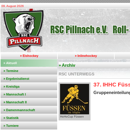
09. August 2026
» Eishockey
» Inlinehockey
» Aktuell
» Archiv
» Termine
RSC UNTERWEGS
» Ergebnisdienst
37. IHHC Füss
» Kreisliga
Gruppeneinteilun
» Mannschaft I
» Mannschaft II
» Damenmannschaft
HoHoCup Füssen
» Statistik
» Turniere