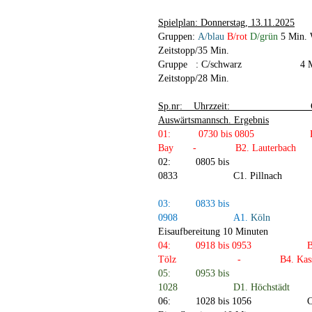
Spielplan: Donnerstag, 13.11.2025
Gruppen:
A/blau
B/rot
D/grün
5 Min. 
Zeitstopp/35 Min.
Gruppe
:
C/schwarz
4 
Zeitstopp/28 Min.
Sp.nr:
Uhrzzeit:
Auswärtsmannsch. Ergebnis
01:
0730 bis 0805
Bay
-
B2.
Lauterbach
02:
0805 bis
0833
C1.
Pillnach
03:
0833 bis
0908
A1.
Köln
Eisaufbereitung 10 Minuten
04:
0918 bis 0953
B
Tölz
-
B4.
Kas
05:
0953 bis
1028
D1.
Höchstädt
06:
1028 bis 1056
C