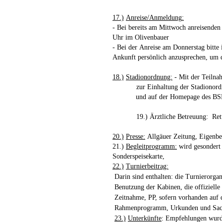
17.)
Anreise/Anmeldung
:
- Bei bereits am
Mittwoch
anreisenden
Uhr im
Olivenbauer
-
Bei der
Anreise am Donnerstag
bitte
Ankunft persönlich anzusprechen,
um d
18.)
Stadionordnung:
- Mit der Teilna
zur Einhaltung der Stadionor
und auf der Homepage des BSP
19.)
Ärztliche Betreuung:
Ret
20.)
Presse:
Allgäuer Zeitung, Eigenbe
21.)
Begleitprogramm:
wird gesondert e
Sonderspeisekarte,
22.)
Turnierbeitrag:
Darin sind enthalten: die Turnierorgan
Benutzung der Kabinen, die offizielle 
Zeitnahme, PP, sofern vorhanden auf
Rahmenprogramm, Urkunden und Sac
23.)
Unterkünfte
: Empfehlungen
wurd