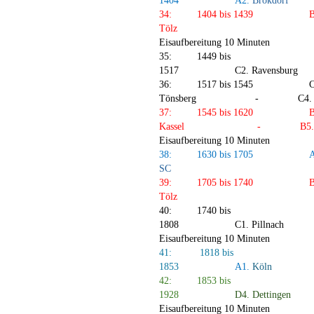
1404
A2.
Brokdorf
34:
1404 bis 1439
B
Tölz
Eisaufbereitung 10 Minuten
35:
1449 bis
1517
C2.
Ravensburg
36:
1517 bis 1545
C
Tönsberg
-
C4.
37:
1545 bis 1620
B
Kassel
-
B5.
Eisaufbereitung 10 Minuten
38:
1630 bis 1705
A
SC
39:
1705 bis 1740
B
Tölz
40:
1740 bis
1808
C1.
Pillnach
Eisaufbereitung 10 Minuten
41:
1818 bis
1853
A1.
Köln
42:
1853 bis
1928
D4.
Dettingen
Eisaufbereitung 10 Minuten