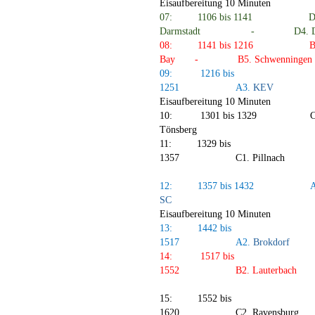
Eisaufbereitung 10 Minuten
07:
1106 bis 1141
D
Darmstadt
-
D4.
08:
1141 bis 1216
B
Bay
-
B5.
Schwenningen
09:
1216 bis
1251
A3.
KEV
Eisaufbereitung 10 Minuten
10:
1301 bis 1329
C
Tönsberg
11:
1329 bis
1357
C1.
Pillnach
12:
1357 bis 1432
A
SC
Eisaufbereitung 10 Minuten
13:
1442 bis
1517
A2.
Brokdorf
14:
1517 bis
1552
B2.
Lauterbach
15:
1552 bis
1620
C2.
Ravensburg