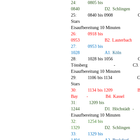
24:
0805 bis
0840
D2.
Schlingen
25:
0840 bis 0908
C
Stars
Eisaufbereitung 10 Minuten
26:
0918 bis
0953
B2.
Lauterbach
27:
0953 bis
1028
A1.
Köln
28:
1028 bis 1056
C
Tönsberg
-
C3.
Eisaufbereitung 10 Minuten
29:
1106 bis 1134
C
Stars
30:
1134 bis 1209
B
Bay
-
B4.
Kassel
31:
1209 bis
1244
D1.
Höchstädt
-
Eisaufbereitung 10 Minuten
32:
1254 bis
1329
D2.
Schlingen
33:
1329 bis